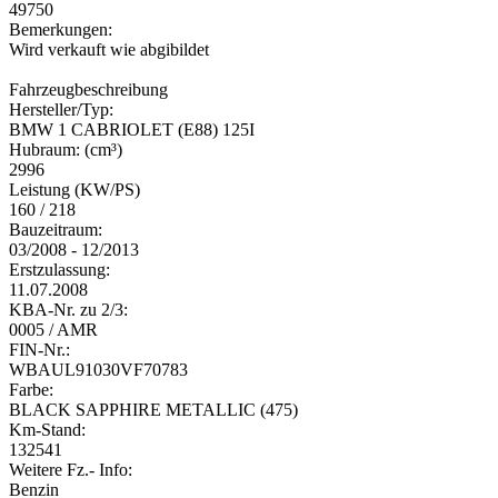
49750
Bemerkungen:
Wird verkauft wie abgibildet
Fahrzeugbeschreibung
Hersteller/Typ:
BMW 1 CABRIOLET (E88) 125I
Hubraum: (cm³)
2996
Leistung (KW/PS)
160 / 218
Bauzeitraum:
03/2008 - 12/2013
Erstzulassung:
11.07.2008
KBA-Nr. zu 2/3:
0005 / AMR
FIN-Nr.:
WBAUL91030VF70783
Farbe:
BLACK SAPPHIRE METALLIC (475)
Km-Stand:
132541
Weitere Fz.- Info:
Benzin