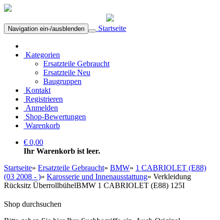
Startseite
Navigation ein-/ausblenden
Kategorien
Ersatzteile Gebraucht
Ersatzteile Neu
Baugruppen
Kontakt
Registrieren
Anmelden
Shop-Bewertungen
Warenkorb
€ 0,00
Ihr Warenkorb ist leer.
Startseite
»
Ersatzteile Gebraucht
»
BMW
»
1 CABRIOLET (E88)
(03 2008 - )
»
Karosserie und Innenausstattung
»
Verkleidung
Rücksitz ÜberrollbühelBMW 1 CABRIOLET (E88) 125I
Shop durchsuchen