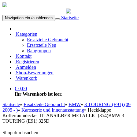
Startseite
Navigation ein-/ausblenden
Kategorien
Ersatzteile Gebraucht
Ersatzteile Neu
Baugruppen
Kontakt
Registrieren
Anmelden
Shop-Bewertungen
Warenkorb
€ 0,00
Ihr Warenkorb ist leer.
Startseite
»
Ersatzteile Gebraucht
»
BMW
»
3 TOURING (E91) (09
2005 - )
»
Karosserie und Innenausstattung
»
Heckklappe
Kofferraumdeckel TITANSILBER METALLIC (354)BMW 3
TOURING (E91) 325D
Shop durchsuchen