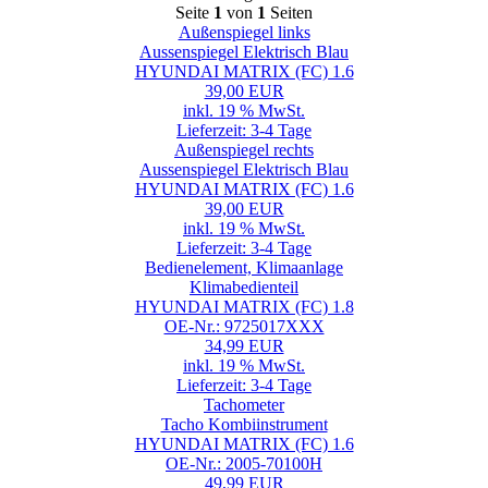
Seite
1
von
1
Seiten
Außenspiegel links
Aussenspiegel Elektrisch Blau
HYUNDAI MATRIX (FC) 1.6
39,00 EUR
inkl. 19 % MwSt.
Lieferzeit: 3-4 Tage
Außenspiegel rechts
Aussenspiegel Elektrisch Blau
HYUNDAI MATRIX (FC) 1.6
39,00 EUR
inkl. 19 % MwSt.
Lieferzeit: 3-4 Tage
Bedienelement, Klimaanlage
Klimabedienteil
HYUNDAI MATRIX (FC) 1.8
OE-Nr.: 9725017XXX
34,99 EUR
inkl. 19 % MwSt.
Lieferzeit: 3-4 Tage
Tachometer
Tacho Kombiinstrument
HYUNDAI MATRIX (FC) 1.6
OE-Nr.: 2005-70100H
49,99 EUR