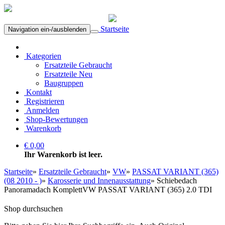
Startseite
Navigation ein-/ausblenden
Kategorien
Ersatzteile Gebraucht
Ersatzteile Neu
Baugruppen
Kontakt
Registrieren
Anmelden
Shop-Bewertungen
Warenkorb
€ 0,00
Ihr Warenkorb ist leer.
Startseite
»
Ersatzteile Gebraucht
»
VW
»
PASSAT VARIANT (365)
(08 2010 - )
»
Karosserie und Innenausstattung
»
Schiebedach
Panoramadach KomplettVW PASSAT VARIANT (365) 2.0 TDI
Shop durchsuchen