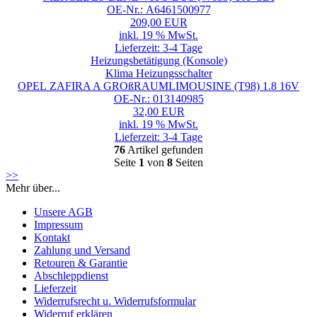
OE-Nr.: A6461500977
209,00 EUR
inkl. 19 % MwSt.
Lieferzeit: 3-4 Tage
Heizungsbetätigung (Konsole)
Klima Heizungsschalter
OPEL ZAFIRA A GROßRAUMLIMOUSINE (T98) 1.8 16V
OE-Nr.: 013140985
32,00 EUR
inkl. 19 % MwSt.
Lieferzeit: 3-4 Tage
76
Artikel gefunden
Seite
1
von
8
Seiten
>>
Mehr über...
Unsere AGB
Impressum
Kontakt
Zahlung und Versand
Retouren & Garantie
Abschleppdienst
Lieferzeit
Widerrufsrecht u. Widerrufsformular
Widerruf erklären