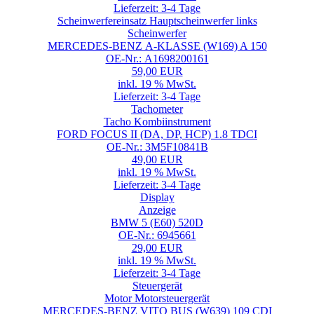
Lieferzeit: 3-4 Tage
Scheinwerfereinsatz Hauptscheinwerfer links
Scheinwerfer
MERCEDES-BENZ A-KLASSE (W169) A 150
OE-Nr.: A1698200161
59,00 EUR
inkl. 19 % MwSt.
Lieferzeit: 3-4 Tage
Tachometer
Tacho Kombiinstrument
FORD FOCUS II (DA, DP, HCP) 1.8 TDCI
OE-Nr.: 3M5F10841B
49,00 EUR
inkl. 19 % MwSt.
Lieferzeit: 3-4 Tage
Display
Anzeige
BMW 5 (E60) 520D
OE-Nr.: 6945661
29,00 EUR
inkl. 19 % MwSt.
Lieferzeit: 3-4 Tage
Steuergerät
Motor Motorsteuergerät
MERCEDES-BENZ VITO BUS (W639) 109 CDI