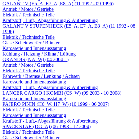
GALANT V (E5_A, E7_A, E8_A) (11 1992 - 09 1996)
Antrieb / Motor / Getriebe
Elektrik / Technische Teile
Kraftstoff,- Luft,- Abgasführung & Aufbereitung
GALANT V STUFENHECK (E5_A, E7_A, E8_A) (11 1992 - 08
1996)
Elektrik / Technische Teile
Glas / Scheinwerfer / Blinker
Karosserie und Innenausstattung
Kühlung / Heizung / Klima / Lüftung
GRANDIS (NA_W) (04 2004 - )
Antrieb / Motor / Getriebe
Elektrik / Technische Teile
Fahrwerk / Bremse / Lenkung / Achsen
Karosserie und Innenausstattung
Kraftstoff,- Luft,- Abgasführung & Aufbereitung
LANCER CARGO I KOMBI (CS_W) (09 2003 - 10 2008)
Karosserie und Innenausstattung
PAJERO PININ (H6_W, H7_W) (10 1999 - 06 2007)
Elektrik / Technische Teile
Karosserie und Innenausstattung
Kraftstoff,- Luft,- Abgasführung & Aufbereitung
SPACE STAR (DG_A) (06 1998 - 12 2004)
Elektrik / Technische Teile
Glas / Scheinwerfer / Blinker