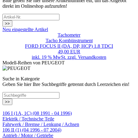
Bitte geben Sie hier unsere Artikelnummer ein, um das Angebot
direkt im Onlineshop aufzurufen!
>>
Neu eingestellte Artikel
Tachometer
Tacho Kombiinstrument
FORD FOCUS II (DA, DP, HCP) 1.8 TDCI
49,00 EUR
inkl. 19 % MwSt. zzgl.
Versandkosten
Modell-Reihen von PEUGEOT
Suche in Kategorie
Geben Sie hier Ihre Suchbegriffe getrennt durch Leerzeichen ein!
>>
106 I (1A, 1C) (08 1991 - 04 1996)
Elektrik / Technische Teile
Fahrwerk / Bremse / Lenkung / Achsen
106 II (1) (04 1996 - 07 2004)
Antrieb / Motor / Getriebe