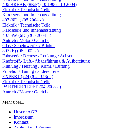
406 BREAK (8E/F) (10 1996 - 10 2004)
Elektrik / Technische Teile
Karosserie und Innenausstattung
407 (6D_) (05 2004 - )
Elektrik / Technische Teile
Karosserie und Innenausstattung
407 SW (6E_) (05 2004 - )
Antrieb / Motor / Getriebe
Glas / Scheinwerfer / Blinker
807 (E) (06 2002 - )
Fahrwerk / Bremse / Lenkung / Achsen
Kraftstoff,- Luft,- Abgasführung & Aufbereitung
Kühlung / Heizung / Klima / Lüftung
Zubehör / Tuning / andere Teile
EXPERT (224) (02 1996 - )
Elektrik / Technische Teile
PARTNER TEPEE (04 2008 - )
Antrieb / Motor / Getriebe
Mehr über...
Unsere AGB
Impressum
Kontakt
Zahlung und Versand