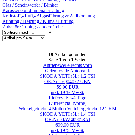
Glas / Scheinwerfer / Blinker
Karosserie und Innenausstattung
Kraftstoff,- Luft,- Abgasführung & Aufbereitung
Kühlung / Heizung / Klima / Lüftung
Zubehör / Tuning / andere Teile
10
Artikel gefunden
Seite
1
von
1
Seiten
Antriebswelle rechts vorn
Gelenkwelle Automatik
SKODA YETI (5L) 1.2 TSI
OE-Nr.: 5Q0407272BN
59,00 EUR
inkl. 19 % MwSt.
Lieferzeit: 3-4 Tage
Differenzial (vorne)
Winkelgetriebe 4 Motion Verteilergetriebe 12 TKM
SKODA YETI (5L) 1.4 TSI
OE-Nr.: 0AV409053AJ
699,00 EUR
inkl. 19 % MwSt.