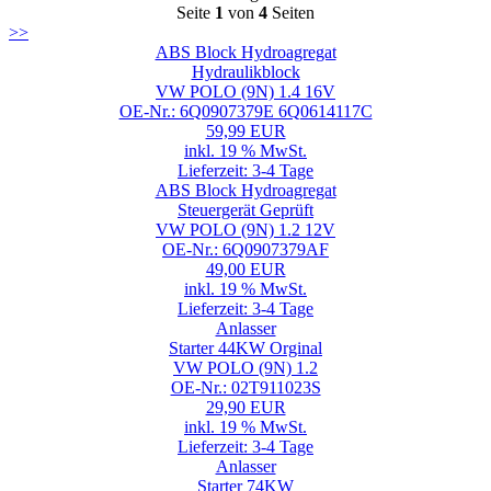
Seite
1
von
4
Seiten
>>
ABS Block Hydroagregat
Hydraulikblock
VW POLO (9N) 1.4 16V
OE-Nr.: 6Q0907379E 6Q0614117C
59,99 EUR
inkl. 19 % MwSt.
Lieferzeit: 3-4 Tage
ABS Block Hydroagregat
Steuergerät Geprüft
VW POLO (9N) 1.2 12V
OE-Nr.: 6Q0907379AF
49,00 EUR
inkl. 19 % MwSt.
Lieferzeit: 3-4 Tage
Anlasser
Starter 44KW Orginal
VW POLO (9N) 1.2
OE-Nr.: 02T911023S
29,90 EUR
inkl. 19 % MwSt.
Lieferzeit: 3-4 Tage
Anlasser
Starter 74KW