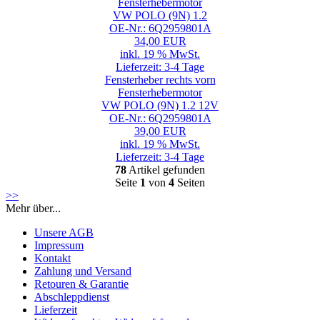
Fensterhebermotor
VW POLO (9N) 1.2
OE-Nr.: 6Q2959801A
34,00 EUR
inkl. 19 % MwSt.
Lieferzeit: 3-4 Tage
Fensterheber rechts vorn
Fensterhebermotor
VW POLO (9N) 1.2 12V
OE-Nr.: 6Q2959801A
39,00 EUR
inkl. 19 % MwSt.
Lieferzeit: 3-4 Tage
78
Artikel gefunden
Seite
1
von
4
Seiten
>>
Mehr über...
Unsere AGB
Impressum
Kontakt
Zahlung und Versand
Retouren & Garantie
Abschleppdienst
Lieferzeit